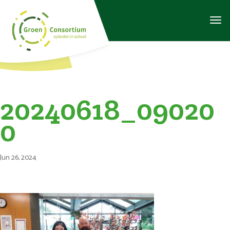
20240618_09020
0
Jun 26, 2024